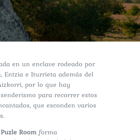
uada en un enclave rodeado por
a, Entzia e Iturrieta además del
izkorri, por lo que hay
senderismo para recorrer estos
ncantados, que esconden varios
s.
 Puzle Room
forma