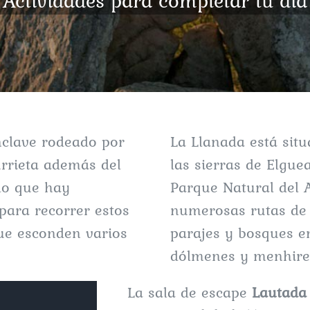
Actividades para completar tu día
nclave rodeado por
La Llanada está sit
turrieta además del
las sierras de Elgue
 lo que hay
Parque Natural del A
ara recorrer estos
numerosas rutas de 
ue esconden varios
parajes y bosques e
dólmenes y menhire
La sala de escape
Lautada