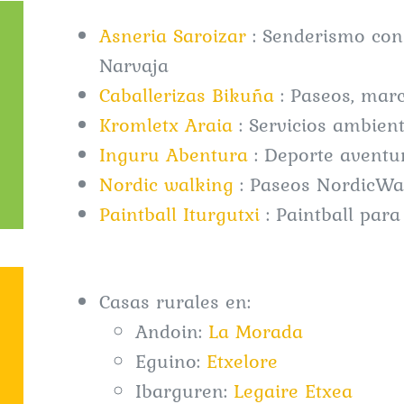
Asneria Saroizar
: Senderismo con
Narvaja
Caballerizas Bikuña
: Paseos, mar
Kromletx Araia
: Servicios ambient
Inguru Abentura
: Deporte aventu
Nordic walking
: Paseos NordicWal
Paintball Iturgutxi
: Paintball para
Casas rurales en:
Andoin:
La Morada
Eguino:
Etxelore
Ibarguren:
Legaire Etxea