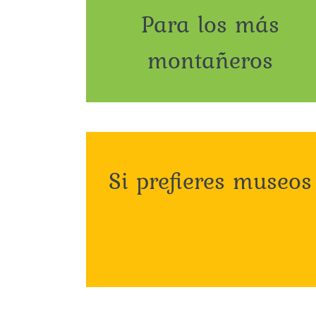
Para los más
montañeros
Si prefieres museos