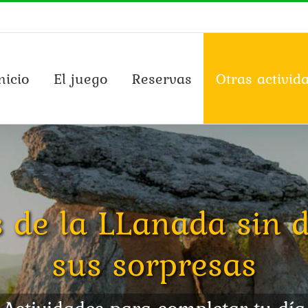
nicio
El juego
Reservas
Otras activid
 de la LLanada sin d
sus sorpresas