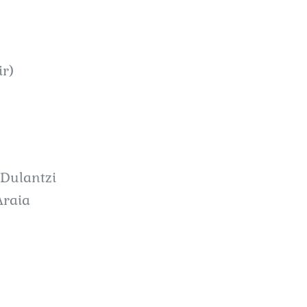
ir)
-Dulantzi
Araia