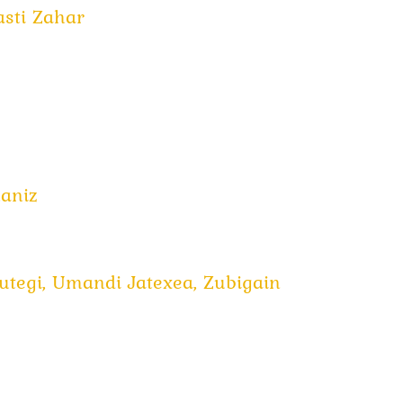
asti Zahar
aniz
utegi,
Umandi Jatexea,
Zubigain