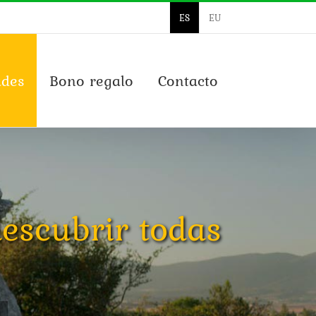
ES
EU
ades
Bono regalo
Contacto
escubrir todas