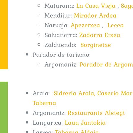
Maturana:
La Casa Vieja
,
Sag
Mendijur:
Mirador Ardea
Narvaja:
Apezetxea
,
Lecea
Salvatierra:
Zadorra Etxea
Zalduendo:
Sorginetxe
Parador de turismo:
Argomaniz:
Parador de Argom
Araia:
Sidrería Araia,
Caserío Mar
Taberna
Argomaniz:
Restaurante Aletegi
Langarica:
Laua Jantokia
Larrea:
Taberna Aldaia